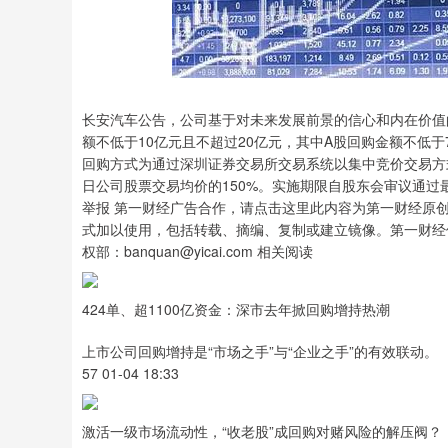
沪深300
4694.44
0.89
1.42%
43.13
0.9
长安汽车公告，公司基于对未来发展前景的信心和内在价值
额不低于10亿元且不超过20亿元，其中A股回购金额不低于
回购方式为通过深圳证券交易所交易系统以集中竞价交易方
日公司股票交易均价的150%。实施期限自股东会审议通过
举报 第一财经广告合作，请点击这里此内容为第一财经原
式加以使用，包括转载、摘编、复制或建立镜像。第一财经
权部：banquan@yicai.com 相关阅读
424单、超1100亿资金：深市去年掀回购增持热潮
上市公司回购增持是“市场之手”与“企业之手”的有效联动。
57 01-04 18:33
激活一级市场流动性，“收老股”成回购对赌风险的解压阀？