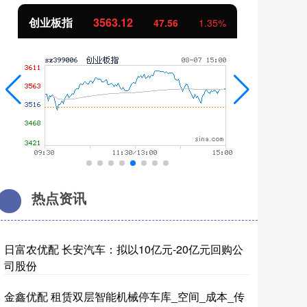
创业板指
3563.12
基
47.56
1.35%
热点资讯
日富农优配 长安汽车：拟以10亿元-20亿元回购公
司股份
金鑫优配 租赁双层智能机械停车库_空间_成本_传