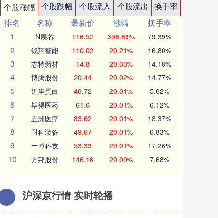
个股跌幅
个股流入
个股流出
换手率
个股涨幅
排名
名称
最新价
涨幅
换手率
1
N展芯
116.52
396.89%
79.39%
2
锐翔智能
110.02
20.21%
16.80%
3
志特新材
14.8
20.03%
14.18%
4
博腾股份
20.44
20.02%
14.77%
5
近岸蛋白
46.72
20.01%
5.62%
6
毕得医药
61.6
20.01%
6.12%
7
五洲医疗
83.62
20.01%
18.37%
8
耐科装备
49.67
20.01%
6.83%
9
一博科技
53.33
20.01%
17.26%
10
方邦股份
146.16
20.00%
7.68%
沪深京行情 实时轮播