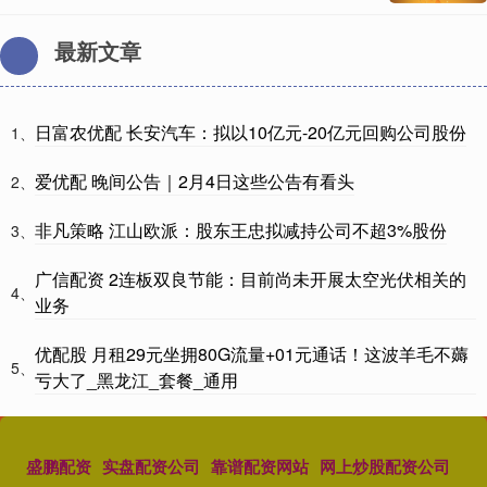
最新文章
日富农优配 长安汽车：拟以10亿元-20亿元回购公司股份
1、
爱优配 晚间公告｜2月4日这些公告有看头
2、
非凡策略 江山欧派：股东王忠拟减持公司不超3%股份
3、
广信配资 2连板双良节能：目前尚未开展太空光伏相关的
4、
业务
优配股 月租29元坐拥80G流量+01元通话！这波羊毛不薅
5、
亏大了_黑龙江_套餐_通用
盛鹏配资
实盘配资公司
靠谱配资网站
网上炒股配资公司