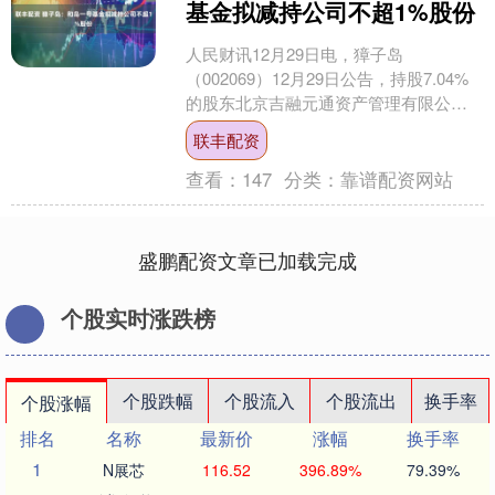
基金拟减持公司不超1%股份
人民财讯12月29日电，獐子岛
（002069）12月29日公告，持股7.04%
的股东北京吉融元通资产管理有限公司
——和岛一号证券投资基金（简称“和岛
联丰配资
一号基金”）....
查看：
147
分类：
靠谱配资网站
盛鹏配资文章已加载完成
个股实时涨跌榜
个股跌幅
个股流入
个股流出
换手率
个股涨幅
排名
名称
最新价
涨幅
换手率
1
N展芯
116.52
396.89%
79.39%