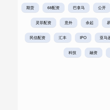
期货
68配资
巴拿马
公开
灵菲配资
意外
余起
民信配资
汇丰
IPO
亚马
科技
融资