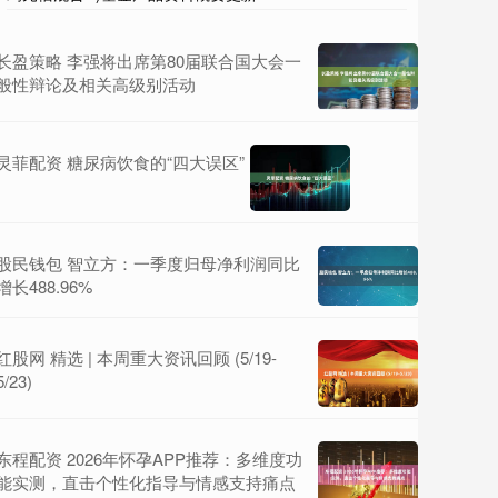
长盈策略 李强将出席第80届联合国大会一
般性辩论及相关高级别活动
灵菲配资 糖尿病饮食的“四大误区”
股民钱包 智立方：一季度归母净利润同比
增长488.96%
红股网 精选 | 本周重大资讯回顾 (5/19-
5/23)
东程配资 2026年怀孕APP推荐：多维度功
能实测，直击个性化指导与情感支持痛点