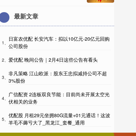
最新文章
日富农优配 长安汽车：拟以10亿元-20亿元回购
1、
公司股份
爱优配 晚间公告｜2月4日这些公告有看头
2、
非凡策略 江山欧派：股东王忠拟减持公司不超
3、
3%股份
广信配资 2连板双良节能：目前尚未开展太空光
4、
伏相关的业务
优配股 月租29元坐拥80G流量+01元通话！这波
5、
羊毛不薅亏大了_黑龙江_套餐_通用