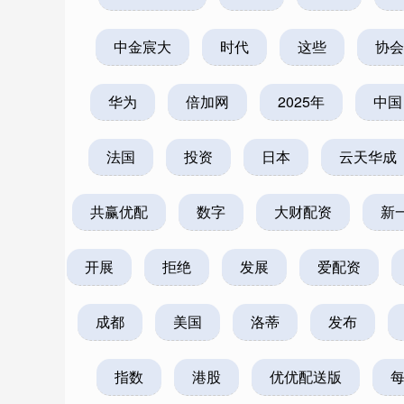
中金宸大
时代
这些
协会
华为
倍加网
2025年
中国
法国
投资
日本
云天华成
共赢优配
数字
大财配资
新
开展
拒绝
发展
爱配资
成都
美国
洛蒂
发布
深证成指
14311.01
.68
1.02%
200.89
1
指数
港股
优优配送版