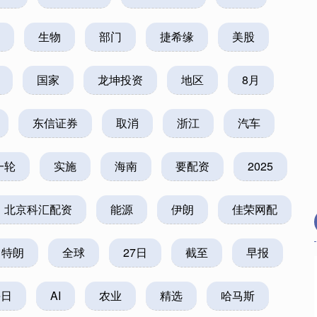
生物
部门
捷希缘
美股
国家
龙坤投资
地区
8月
东信证券
取消
浙江
汽车
一轮
实施
海南
要配资
2025
北京科汇配资
能源
伊朗
佳荣网配
特朗
全球
27日
截至
早报
沪深300
4694.44
.42%
43.13
0.93%
每日
AI
农业
精选
哈马斯