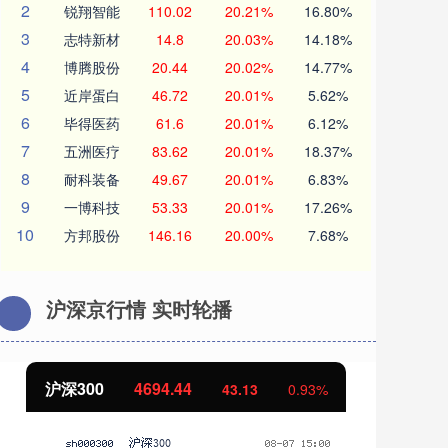
2
锐翔智能
110.02
20.21%
16.80%
3
志特新材
14.8
20.03%
14.18%
4
博腾股份
20.44
20.02%
14.77%
5
近岸蛋白
46.72
20.01%
5.62%
6
毕得医药
61.6
20.01%
6.12%
7
五洲医疗
83.62
20.01%
18.37%
8
耐科装备
49.67
20.01%
6.83%
9
一博科技
53.33
20.01%
17.26%
10
方邦股份
146.16
20.00%
7.68%
沪深京行情 实时轮播
北证50
1134.24
创
11.37
1.01%