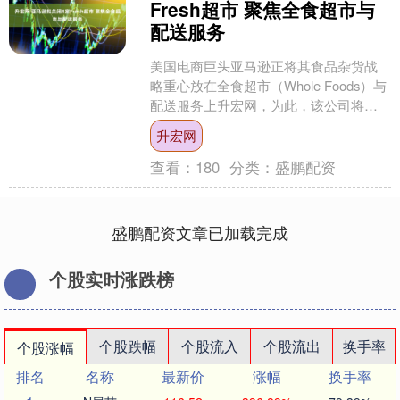
Fresh超市 聚焦全食超市与
配送服务
美国电商巨头亚马逊正将其食品杂货战
略重心放在全食超市（Whole Foods）与
配送服务上升宏网，为此，该公司将额
外关闭美国加利福尼亚州南部的4家Fresh
升宏网
超市....
查看：
180
分类：
盛鹏配资
盛鹏配资文章已加载完成
个股实时涨跌榜
个股跌幅
个股流入
个股流出
换手率
个股涨幅
排名
名称
最新价
涨幅
换手率