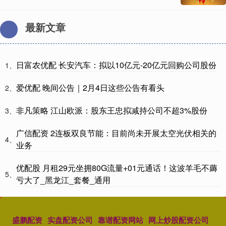
最新文章
日富农优配 长安汽车：拟以10亿元-20亿元回购公司股份
1、
爱优配 晚间公告｜2月4日这些公告有看头
2、
非凡策略 江山欧派：股东王忠拟减持公司不超3%股份
3、
广信配资 2连板双良节能：目前尚未开展太空光伏相关的
4、
业务
优配股 月租29元坐拥80G流量+01元通话！这波羊毛不薅
5、
亏大了_黑龙江_套餐_通用
盛鹏配资
实盘配资公司
靠谱配资网站
网上炒股配资公司