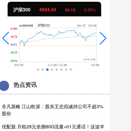
北证50
1134.24
创
11.37
1.01%
热点资讯
非凡策略 江山欧派：股东王忠拟减持公司不超3%
股份
优配股 月租29元坐拥80G流量+01元通话！这波羊