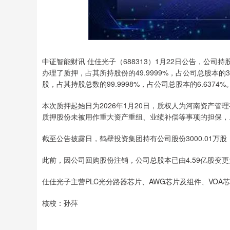
深证成指
14311.01
.68
1.02%
200.89
1
中证智能财讯 仕佳光子（688313）1月22日公告，公司
办理了质押，占其所持股份的49.9999%，占公司总股本的3
股，占其持股总数的99.9998%，占公司总股本的6.6374%
本次质押起始日为2026年1月20日，质权人为河南资产
质押股份未被用作重大资产重组、业绩补偿等事项的担保，
截至公告披露日，鹤壁投资集团持有公司股份3000.01万股，
此前，因公司回购股份注销，公司总股本已由4.59亿股变更为
仕佳光子主营PLC光分路器芯片、AWG芯片及组件、VOA
核校：孙萍