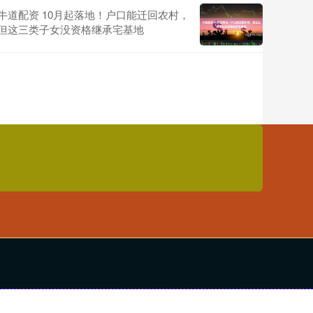
牛道配资 10月起落地！户口能迁回农村，
但这三类子女没资格继承宅基地