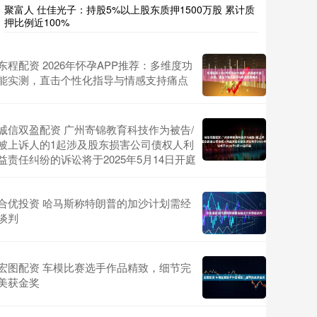
聚富人 仕佳光子：持股5%以上股东质押1500万股 累计质
押比例近100%
东程配资 2026年怀孕APP推荐：多维度功
能实测，直击个性化指导与情感支持痛点
诚信双盈配资 广州寄锦教育科技作为被告/
被上诉人的1起涉及股东损害公司债权人利
益责任纠纷的诉讼将于2025年5月14日开庭
合优投资 哈马斯称特朗普的加沙计划需经
谈判
宏图配资 车模比赛选手作品精致，细节完
美获金奖