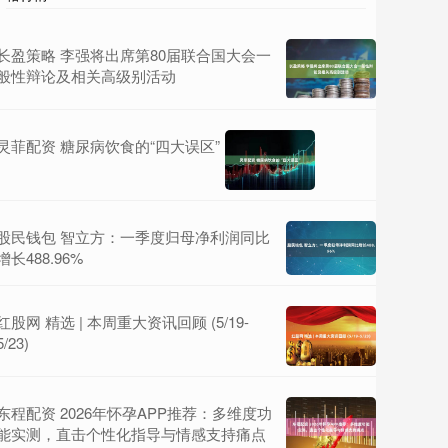
长盈策略 李强将出席第80届联合国大会一
般性辩论及相关高级别活动
灵菲配资 糖尿病饮食的“四大误区”
股民钱包 智立方：一季度归母净利润同比
增长488.96%
红股网 精选 | 本周重大资讯回顾 (5/19-
5/23)
东程配资 2026年怀孕APP推荐：多维度功
能实测，直击个性化指导与情感支持痛点