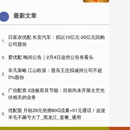
最新文章
日富农优配 长安汽车：拟以10亿元-20亿元回购
1、
公司股份
爱优配 晚间公告｜2月4日这些公告有看头
2、
非凡策略 江山欧派：股东王忠拟减持公司不超
3、
3%股份
广信配资 2连板双良节能：目前尚未开展太空光
4、
伏相关的业务
优配股 月租29元坐拥80G流量+01元通话！这波
5、
羊毛不薅亏大了_黑龙江_套餐_通用