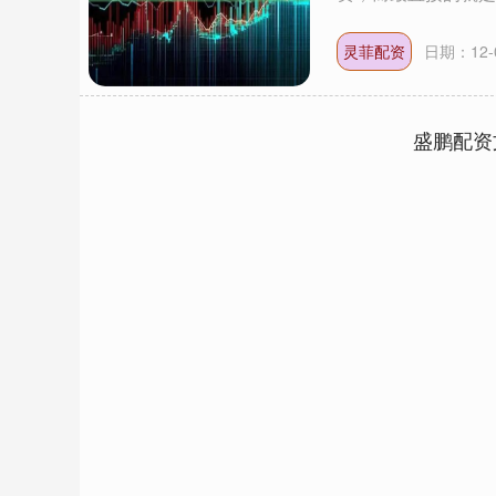
灵菲配资
日期：12-
盛鹏配资
深证成指
14148.86
87
0.20%
-162.15
-