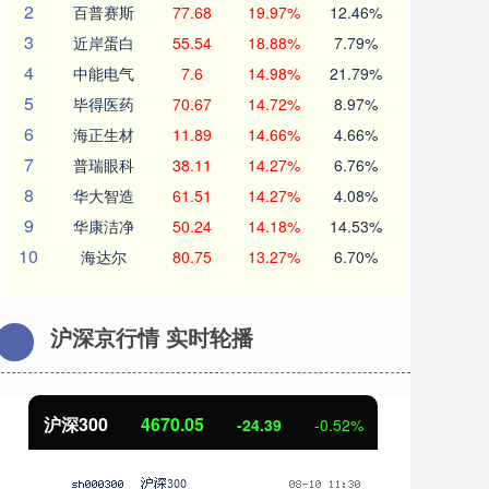
2
百普赛斯
77.68
19.97%
12.46%
3
近岸蛋白
55.54
18.88%
7.79%
4
中能电气
7.6
14.98%
21.79%
5
毕得医药
70.67
14.72%
8.97%
6
海正生材
11.89
14.66%
4.66%
7
普瑞眼科
38.11
14.27%
6.76%
8
华大智造
61.51
14.27%
4.08%
9
华康洁净
50.24
14.18%
14.53%
10
海达尔
80.75
13.27%
6.70%
沪深京行情 实时轮播
北证50
1125.45
创
-8.79
-0.78%