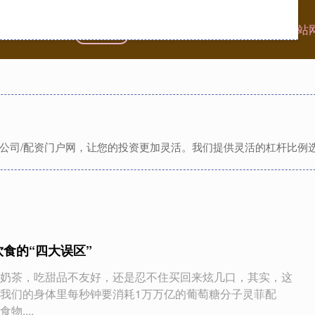
首页
盛鹏配资
实盘配资公司
靠谱配资网站
资公司/配资门户网，让您的投资更加灵活。我们提供灵活的杠杆比例
饮食的“四大误区”
奶茶，吃甜品不友好，还是忍不住买回来炫几口，其实，这
我们的身体里每秒钟要消耗1万万亿的葡萄糖分子灵菲配
....